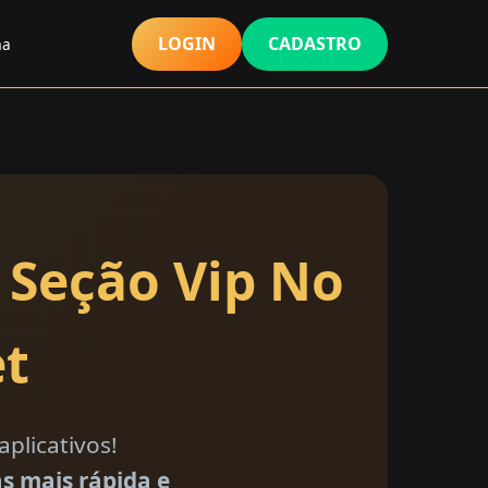
LOGIN
CADASTRO
ma
a Seção Vip No
et
aplicativos!
s mais rápida e