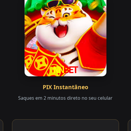
PIX Instantâneo
Saques em 2 minutos direto no seu celular