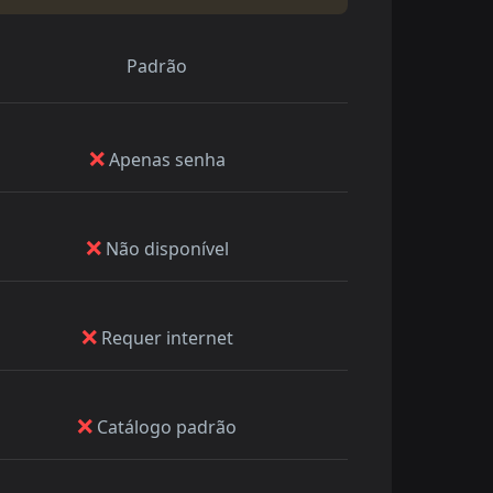
Padrão
❌
Apenas senha
❌
Não disponível
❌
Requer internet
❌
Catálogo padrão