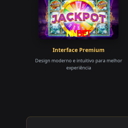
Interface Premium
Design moderno e intuitivo para melhor
experiência