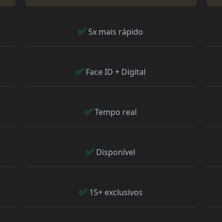
✅
5x mais rápido
✅
Face ID + Digital
✅
Tempo real
✅
Disponível
✅
15+ exclusivos