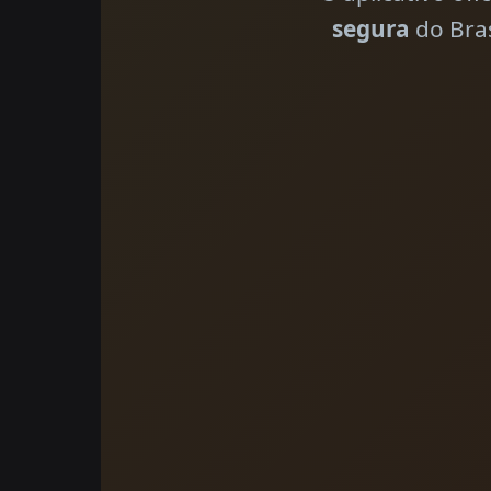
segura
do Bras