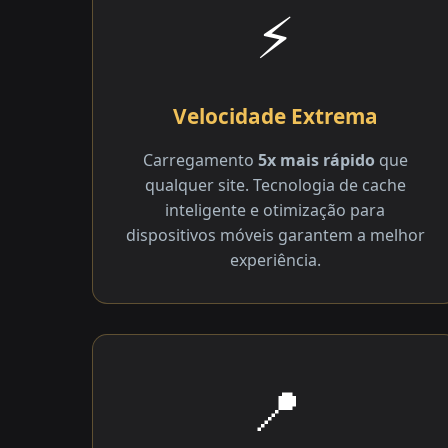
⚡
Velocidade Extrema
Carregamento
5x mais rápido
que
qualquer site. Tecnologia de cache
inteligente e otimização para
dispositivos móveis garantem a melhor
experiência.
📍