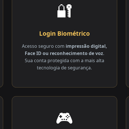
🔐
Login Biométrico
Acesso seguro com
impressão digital,
Face ID ou reconhecimento de voz
.
Sua conta protegida com a mais alta
tecnologia de segurança.
🎮