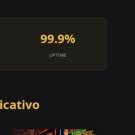
99.9%
UPTIME
icativo