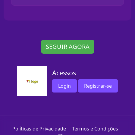
SEGUIR AGORA
Acessos
Login
Registrar-se
Políticas de Privacidade
Termos e Condições