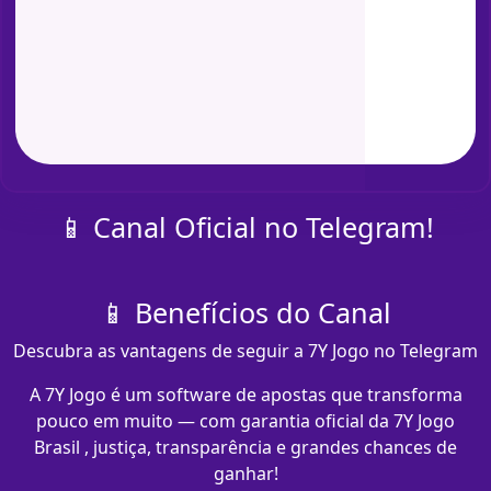
📱 Canal Oficial no Telegram!
📱 Benefícios do Canal
Descubra as vantagens de seguir a 7Y Jogo no Telegram
A 7Y Jogo é um software de apostas que transforma
pouco em muito — com garantia oficial da 7Y Jogo
Brasil , justiça, transparência e grandes chances de
ganhar!