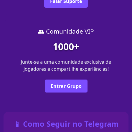
Falar Suporte
👥 Comunidade VIP
1000+
Junte-se a uma comunidade exclusiva de
jogadores e compartilhe experiências!
Entrar Grupo
📱 Como Seguir no Telegram