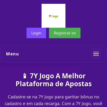
Login
Registrar-se
Menu
📱 7Y Jogo A Melhor
Plataforma de Apostas
Cadastre-se na 7Y Jogo para ganhar bônus no
cadastro e em cada recarga. Com a 7Y Jogo, você