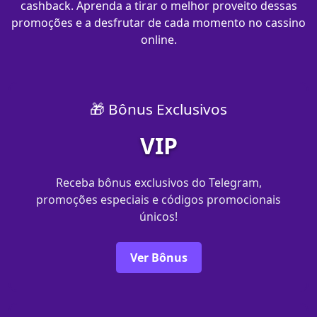
cashback. Aprenda a tirar o melhor proveito dessas
promoções e a desfrutar de cada momento no cassino
online.
🎁 Bônus Exclusivos
VIP
Receba bônus exclusivos do Telegram,
promoções especiais e códigos promocionais
únicos!
Ver Bônus