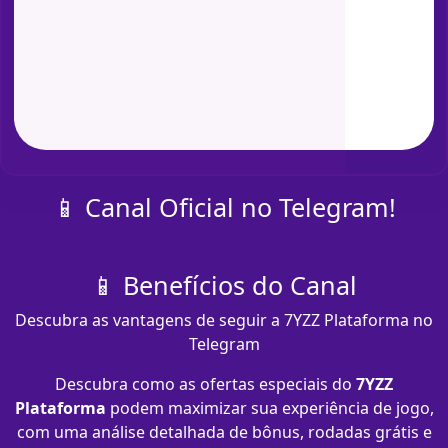
📱 Canal Oficial no Telegram!
📱 Benefícios do Canal
Descubra as vantagens de seguir a 7YZZ Plataforma no
Telegram
Descubra como as ofertas especiais do
7YZZ
Plataforma
podem maximizar sua experiência de jogo,
com uma análise detalhada de bônus, rodadas grátis e