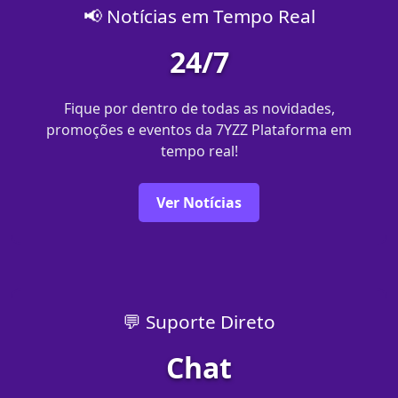
📢 Notícias em Tempo Real
24/7
Fique por dentro de todas as novidades,
promoções e eventos da 7YZZ Plataforma em
tempo real!
Ver Notícias
💬 Suporte Direto
Chat