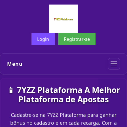
Login
Registrar-se
Menu
📱 7YZZ Plataforma A Melhor
Plataforma de Apostas
Cadastre-se na 7YZZ Plataforma para ganhar
bônus no cadastro e em cada recarga. Com a