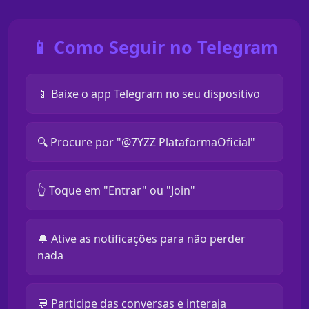
📱 Como Seguir no Telegram
📱 Baixe o app Telegram no seu dispositivo
🔍 Procure por "@7YZZ PlataformaOficial"
👆 Toque em "Entrar" ou "Join"
🔔 Ative as notificações para não perder
nada
💬 Participe das conversas e interaja